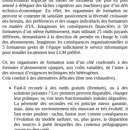
transformation implicite du métier de formateur (de plus en plus
amené à déléguer des tâches cognitives aux machines) que d’un défi
technico-économique. En effet, les organismes de formation ne
peuvent se contenter de satisfaire passivement la diversité croissante
des besoins, des préférences et des usages individuels des formateurs
en matière d’IA. Imaginons les conséquences financières si 50
formateurs d’un même établissement, mais utilisant 25 outils payants
différents, demandaient à la direction de prendre en charge le coût
des abonnements. Imaginons les conséquences organisationnelles si
5 formateurs geeks de l’équipe sollicitaient le service informatique
pour installer localement leur LLM préféré.
Or, les organismes de formation sont d’un côté confrontés à des
formules d’abonnement opaques, aux coûts variables, de l’autre à
des niveaux d’exigences techniques très hétérogènes.
Cela conduit à des alternatives délicates (liste non exhaustive).
Faut-il recourir à des outils gratuits (fremium), ou à des
solutions payantes ? Les premiers peuvent disparaître, changer
leur politique, ou voir leurs fonctionnalités initiales dégradées.
La pérennité des secondes est en principe mieux garantie,
mais, dans un environnement très mouvant et très évolutif, il
faut rester prudent : rachat, fusion avec comme conséquences
l’évolution du modèle tarifaire, ou, plus grave, la disparition
des sources à partir desquelles des contenus pédagogiques
auront pu être créés.