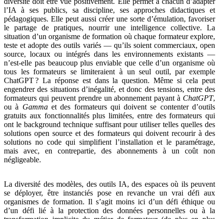
diversité doit être vue positivement. Elle permet à chacun d’adapter
l’IA à ses publics, sa discipline, ses approches didactiques et
pédagogiques. Elle peut aussi créer une sorte d’émulation, favoriser
le partage de pratiques, nourrir une intelligence collective. La
situation d’un organisme de formation où chaque formateur explore,
teste et adopte des outils variés — qu’ils soient commerciaux, open
source, locaux ou intégrés dans les environnements existants —
n’est-elle pas beaucoup plus enviable que celle d’un organisme où
tous les formateurs se limiteraient à un seul outil, par exemple
ChatGPT ? La réponse est dans la question. Même si cela peut
engendrer des situations d’inégalité, et donc des tensions, entre des
formateurs qui peuvent prendre un abonnement payant à
ChatGPT
,
ou à
Gamma
et des formateurs qui doivent se contenter d’outils
gratuits aux fonctionnalités plus limitées, entre des formateurs qui
ont le background technique suffisant pour utiliser telles quelles des
solutions open source et des formateurs qui doivent recourir à des
solutions no code qui simplifient l’installation et le paramétrage,
mais avec, en contrepartie, des abonnements à un coût non
négligeable.
La diversité des modèles, des outils IA, des espaces où ils peuvent
se déployer, être instanciés pose en revanche un vrai défi aux
organismes de formation. Il s’agit moins ici d’un défi éthique ou
d’un défi lié à la protection des données personnelles ou à la