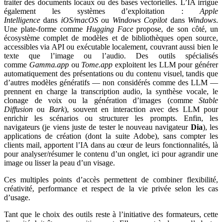
traiter des documents locaux ou des bases vectorielles. L’IA irrigue
également les systèmes d’exploitation :
Apple
Intelligence
dans
iOS/macOS
ou
Windows Copilot
dans
Windows
.
Une plate-forme comme
Hugging Face
propose, de son côté, un
écosystème complet de modèles et de bibliothèques open source,
accessibles via API ou exécutable localement, couvrant aussi bien le
texte que l’image ou l’audio. Des outils spécialisés
comme
Gamma.app
ou
Tome.app
exploitent les LLM pour générer
automatiquement des présentations ou du contenu visuel, tandis que
d’autres modèles génératifs — non considérés comme des LLM —
prennent en charge la transcription audio, la synthèse vocale, le
clonage de voix ou la génération d’images (comme
Stable
Diffusion
ou
Bark
), souvent en interaction avec des LLM pour
enrichir les scénarios ou structurer les prompts. Enfin, les
navigateurs (je viens juste de tester le nouveau navigateur
Dia
), les
applications de création (dont la suite Adobe), sans compter les
clients mail, apportent l’IA dans au cœur de leurs fonctionnalités, là
pour analyser/résumer le contenu d’un onglet, ici pour agrandir une
image ou lisser la peau d’un visage.
Ces multiples points d’accès permettent de combiner flexibilité,
créativité, performance et respect de la vie privée selon les cas
d’usage.
Tant que le choix des outils reste à l’initiative des formateurs, cette