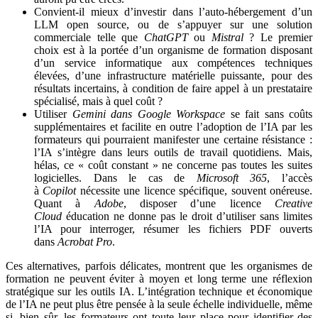
Convient-il mieux d’investir dans l’auto-hébergement d’un
LLM open source, ou de s’appuyer sur une solution
commerciale telle que
ChatGPT
ou
Mistral
? Le premier
choix est à la portée d’un organisme de formation disposant
d’un service informatique aux compétences techniques
élevées, d’une infrastructure matérielle puissante, pour des
résultats incertains, à condition de faire appel à un prestataire
spécialisé, mais à quel coût ?
Utiliser
Gemini
dans Google Workspace
se fait sans coûts
supplémentaires et facilite en outre l’adoption de l’IA par les
formateurs qui pourraient manifester une certaine résistance :
l’IA s’intègre dans leurs outils de travail quotidiens. Mais,
hélas, ce « coût constant » ne concerne pas toutes les suites
logicielles. Dans le cas de
Microsoft 365
, l’accès
à
Copilot
nécessite une licence spécifique, souvent onéreuse.
Quant à
Adobe
, disposer d’une licence
Creative
Cloud
éducation ne donne pas le droit d’utiliser sans limites
l’IA pour interroger, résumer les fichiers PDF ouverts
dans
Acrobat Pro
.
Ces alternatives, parfois délicates, montrent que les organismes de
formation ne peuvent éviter à moyen et long terme une réflexion
stratégique sur les outils IA. L’intégration technique et économique
de l’IA ne peut plus être pensée à la seule échelle individuelle, même
si, bien sûr, les formateurs ont toute leur place pour identifier des