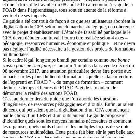
et que la loi « dite travail » du 08 août 2016 a reconnu l’usage de la
FOAD dans l’apprentissage, tous sont en attente de la réforme à
venir et de ses impacts.
Ce guide a été construit de façon à ce que ses utilisateurs abordent la
digitalisation du CFA selon une démarche stratégique, en cohérence
avec le projet d’établissement. L’étude de faisabilité par laquelle le
CFA devra débuter son travail Pourra être réalisée selon 4 axes –
pédagogie, ressources humaines, économie et politique – et ne devra
pas négliger l’agilité nécessaire à la gestion des projets de formations
multimodales.
Si le cadre légal, longtemps brandi par certains comme
une bonne
raison pour ne rien faire
, est aujourd’hui plus clair avec le décret du
08 novembre 2017, une attention particulière devra être portée aux
impacts sur les plans du lieu de formation – quelle est la couverture
de l’apprenti en FOAD ? -, du temps de formation – comment
définir les temps et heures de FOAD ?- et de la manière de
démontrer la réalité des actions FOAD.
C’est au dernier tiers du guide que l’on aborde les questions
d’ingénierie, de ressources pédagogiques et d’outils. Enfin, auraient
dit ceux qui pensaient que la digitalisation d’un CFA commençait
par le choix d’un LMS et d’un outil auteur. Le guide propose ici
d’identifier quels sont les moyens humains nécessaires et comment
les organiser, quels outils choisir et les multiples façons de se doter
de ressources multimédias. Cette partie fait bien sûr la part belle aux
équipes du CFA sans lesquelles aucun projet ne peut être mené.