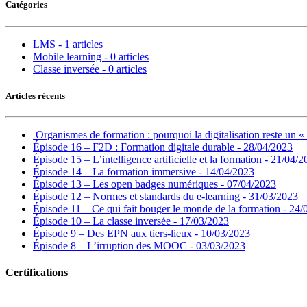
Catégories
LMS - 1 articles
Mobile learning - 0 articles
Classe inversée - 0 articles
Articles récents
Organismes de formation : pourquoi la digitalisation reste un «
Épisode 16 – F2D : Formation digitale durable - 28/04/2023
Épisode 15 – L’intelligence artificielle et la formation - 21/04/
Épisode 14 – La formation immersive - 14/04/2023
Épisode 13 – Les open badges numériques - 07/04/2023
Épisode 12 – Normes et standards du e-learning - 31/03/2023
Épisode 11 – Ce qui fait bouger le monde de la formation - 24
Épisode 10 – La classe inversée - 17/03/2023
Épisode 9 – Des EPN aux tiers-lieux - 10/03/2023
Épisode 8 – L’irruption des MOOC - 03/03/2023
Certifications