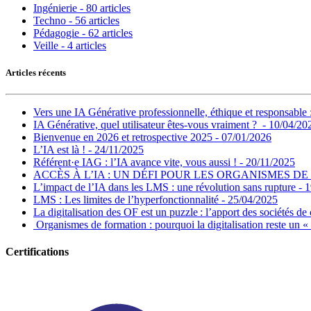
Ingénierie - 80 articles
Techno - 56 articles
Pédagogie - 62 articles
Veille - 4 articles
Articles récents
Vers une IA Générative professionnelle, éthique et responsable 
IA Générative, quel utilisateur êtes-vous vraiment ? - 10/04/20
Bienvenue en 2026 et retrospective 2025 - 07/01/2026
L’IA est là ! - 24/11/2025
Référent·e IAG : l’IA avance vite, vous aussi ! - 20/11/2025
ACCÈS À L’IA : UN DÉFI POUR LES ORGANISMES DE 
L’impact de l’IA dans les LMS : une révolution sans rupture - 
LMS : Les limites de l’hyperfonctionnalité - 25/04/2025
La digitalisation des OF est un puzzle : l’apport des sociétés de
Organismes de formation : pourquoi la digitalisation reste un «
Certifications