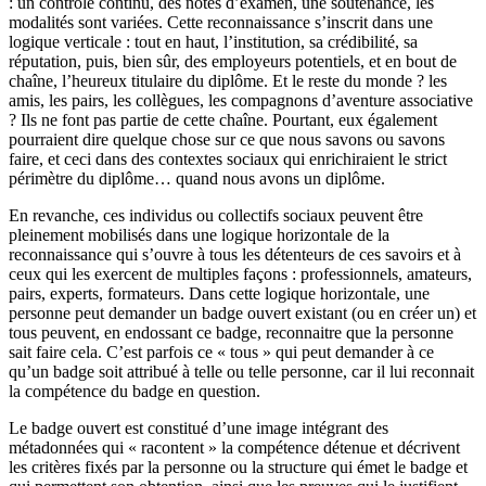
: un contrôle continu, des notes d’examen, une soutenance, les
modalités sont variées. Cette reconnaissance s’inscrit dans une
logique verticale : tout en haut, l’institution, sa crédibilité, sa
réputation, puis, bien sûr, des employeurs potentiels, et en bout de
chaîne, l’heureux titulaire du diplôme. Et le reste du monde ? les
amis, les pairs, les collègues, les compagnons d’aventure associative
? Ils ne font pas partie de cette chaîne. Pourtant, eux également
pourraient dire quelque chose sur ce que nous savons ou savons
faire, et ceci dans des contextes sociaux qui enrichiraient le strict
périmètre du diplôme… quand nous avons un diplôme.
En revanche, ces individus ou collectifs sociaux peuvent être
pleinement mobilisés dans une logique horizontale de la
reconnaissance qui s’ouvre à tous les détenteurs de ces savoirs et à
ceux qui les exercent de multiples façons : professionnels, amateurs,
pairs, experts, formateurs. Dans cette logique horizontale, une
personne peut demander un badge ouvert existant (ou en créer un) et
tous peuvent, en endossant ce badge, reconnaitre que la personne
sait faire cela. C’est parfois ce « tous » qui peut demander à ce
qu’un badge soit attribué à telle ou telle personne, car il lui reconnait
la compétence du badge en question.
Le badge ouvert est constitué d’une image intégrant des
métadonnées qui « racontent » la compétence détenue et décrivent
les critères fixés par la personne ou la structure qui émet le badge et